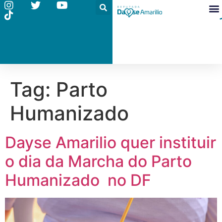
Tag:
Parto
Humanizado
Dayse Amarilio quer instituir
o dia da Marcha do Parto
Humanizado no DF