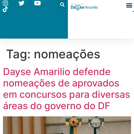
Tag:
nomeações
Dayse Amarilio defende
nomeações de aprovados
em concursos para diversas
áreas do governo do DF