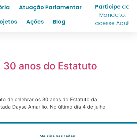
Participe
do
ória
Atuação Parlamentar
Mandato,
ojetos
Ações
Blog
acesse Aqui!
 30 anos do Estatuto
nto de celebrar os 30 anos do Estatuto da
ada Dayse Amarilio. No último dia 4 de julho
Me siga nas redes