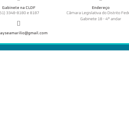
Gabinete na CLDF
Endereço
(61) 3348-8180 e 8187
Câmara Legislativa do Distrito Fed
Gabinete 18 - 4º andar
dayseamarilio@gmail.com