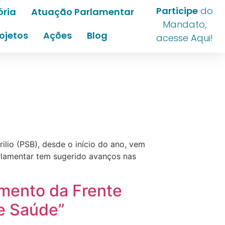
Participe
do
ória
Atuação Parlamentar
Mandato,
ojetos
Ações
Blog
acesse Aqui!
lio (PSB), desde o início do ano, vem
rlamentar tem sugerido avanços nas
amento da Frente
e Saúde”