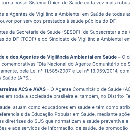
e torna nosso Sistema Único de Saúde cada vez mais robusto
e e Agentes de Vigilância Ambiental em Saúde de todas as 
uvor por serviços prestados à saúde pública do DF.
tes da Secretaria de Saúde (SESDF), da Subsecretaria de 
ontas do DF (TCDF) e do Sindicato de Vigilância Ambiental
de e dos Agentes de Vigilância Ambiental em Saúde –
O di
as comemorativas “Dia Nacional do Agente Comunitário de S
vamente, pela Lei nº 11.585/2007 e Lei nº 13.059/2014, com
à Saúde (APS).
arreiras ACS e AVAS –
O Agente Comunitário de Saúde (AC
 em toda a sociedade brasileira e, também, no Distrito Fe
 Saúde, atuam como educadores em saúde e têm como atribu
eferenciais da Educação Popular em Saúde, mediante ações 
s diretrizes do SUS que normatizam a saúde preventiva e
ões e aos serviços de informação, de saúde, de promoção s