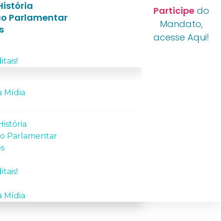
istória
Participe
do
o Parlamentar
Mandato,
s
acesse Aqui!
itais!
 Mídia
istória
o Parlamentar
os
itais!
 Mídia