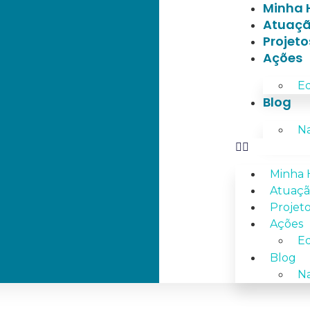
Minha H
Atuaçã
Projeto
Ações
Ed
Blog
Na
Minha H
Atuaçã
Projet
Ações
Ed
Blog
Na