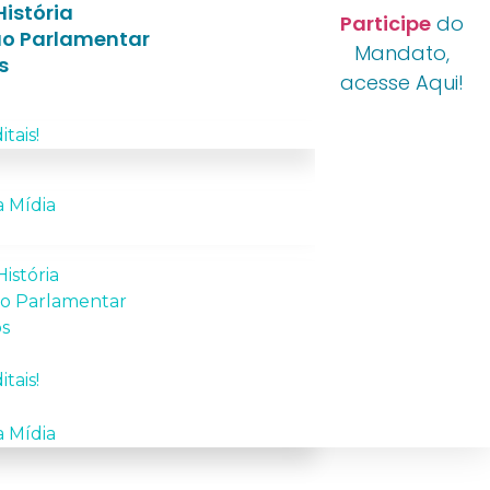
istória
Participe
do
o Parlamentar
Mandato,
s
acesse Aqui!
itais!
 Mídia
istória
o Parlamentar
os
itais!
 Mídia