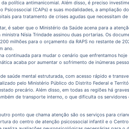
ca da política antimanicomial. Além disso, é preciso invest
o Psicossocial (CAPs) e suas modalidades, a ampliação do
itais para tratamento de crises agudas que necessitam de 
r, é saber que o Ministério da Saúde acena para a atenção
a ministra Nísia Trindade assinou duas portarias. Os docum
 200 milhões para o orçamento da RAPS no restante de 202
m ano.
orma continuada para mudar o cenário que enfrentamos hoje
temática acaba por aumentar o sofrimento de inúmeras pess
e de saúde mental estruturada, com acesso rápido e transv
lizado pelo Ministério Público do Distrito Federal e Terri
estado precário. Além disso, em todas as regiões há grave
mbém de transporte interno, o que dificulta os servidores
tro ponto que chama atenção são os serviços para crianças
ura do centro de atenção psicossocial infantil e o Cent
realiza avaliações neuropsicológicas necessárias para o d