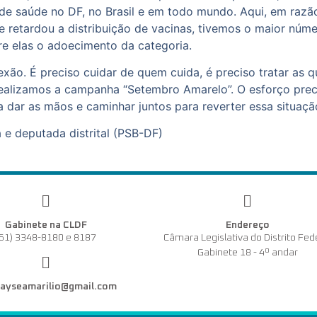
e saúde no DF, no Brasil e em todo mundo. Aqui, em razão 
e retardou a distribuição de vacinas, tivemos o maior núm
re elas o adoecimento da categoria.
lexão. É preciso cuidar de quem cuida, é preciso tratar as q
alizamos a campanha “Setembro Amarelo”. O esforço precisa
sa dar as mãos e caminhar juntos para reverter essa situaçã
 e deputada distrital (PSB-DF)
Gabinete na CLDF
Endereço
(61) 3348-8180 e 8187
Câmara Legislativa do Distrito Fed
Gabinete 18 - 4º andar
dayseamarilio@gmail.com