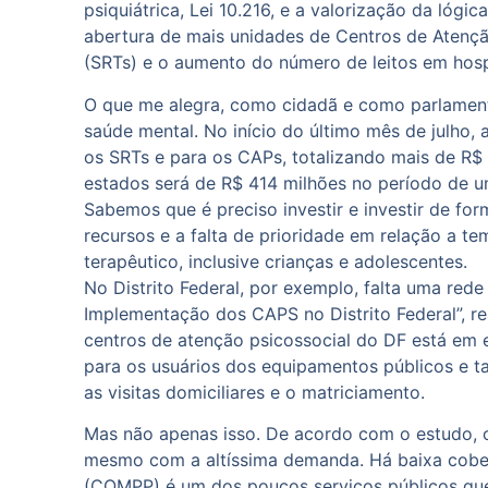
psiquiátrica, Lei 10.216, e a valorização da lógi
abertura de mais unidades de Centros de Atençã
(SRTs) e o aumento do número de leitos em hosp
O que me alegra, como cidadã e como parlamenta
saúde mental. No início do último mês de julho, 
os SRTs e para os CAPs, totalizando mais de R$
estados será de R$ 414 milhões no período de u
Sabemos que é preciso investir e investir de f
recursos e a falta de prioridade em relação a 
terapêutico, inclusive crianças e adolescentes.
No Distrito Federal, por exemplo, falta uma red
Implementação dos CAPS no Distrito Federal”, rea
centros de atenção psicossocial do DF está em 
para os usuários dos equipamentos públicos e ta
as visitas domiciliares e o matriciamento.
Mas não apenas isso. De acordo com o estudo, ou
mesmo com a altíssima demanda. Há baixa cobert
(COMPP) é um dos poucos serviços públicos que 