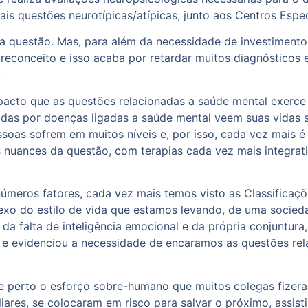
ais questões neurotípicas/atípicas, junto aos Centros Espe
a questão. Mas, para além da necessidade de investimento
preconceito e isso acaba por retardar muitos diagnóstico
.
acto que as questões relacionadas a saúde mental exerce n
das por doenças ligadas a saúde mental veem suas vidas s
essoas sofrem em muitos níveis e, por isso, cada vez mais
s nuances da questão, com terapias cada vez mais integra
inúmeros fatores, cada vez mais temos visto as Classificaç
flexo do estilo de vida que estamos levando, de uma socied
da falta de inteligência emocional e da própria conjuntur
e evidenciou a necessidade de encaramos as questões rel
de perto o esforço sobre-humano que muitos colegas fizer
iares, se colocaram em risco para salvar o próximo, assist