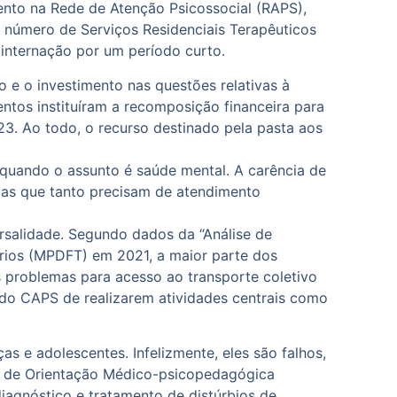
imento na Rede de Atenção Psicossocial (RAPS),
 número de Serviços Residenciais Terapêuticos
internação por um período curto.
 e o investimento nas questões relativas à
entos instituíram a recomposição financeira para
3. Ao todo, o recurso destinado pela pasta aos
 quando o assunto é saúde mental. A carência de
oas que tanto precisam de atendimento
ersalidade. Segundo dados da “Análise de
tórios (MPDFT) em 2021, a maior parte dos
s problemas para acesso ao transporte coletivo
 do CAPS de realizarem atividades centrais como
 e adolescentes. Infelizmente, eles são falhos,
ro de Orientação Médico-psicopedagógica
iagnóstico e tratamento de distúrbios de