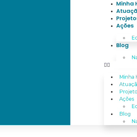
Minha H
Atuaçã
Projeto
Ações
Ed
Blog
Na
Minha H
Atuaçã
Projet
Ações
Ed
Blog
Na